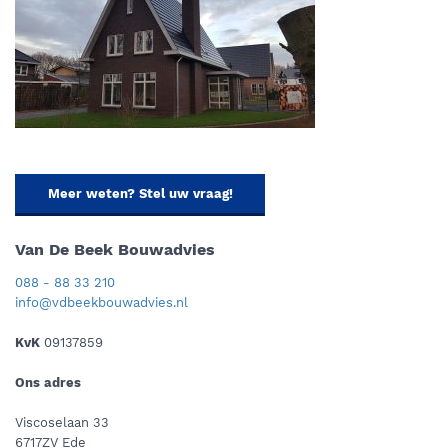
Meer weten? Stel uw vraag!
Van De Beek Bouwadvies
088 - 88 33 210
info@vdbeekbouwadvies.nl
KvK
09137859
Ons adres
Viscoselaan 33
6717ZV Ede