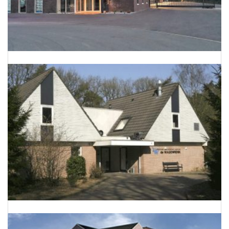
Energieneutraal bedrijfspand te Barnevel
Dierenkliniek De Wagenrenk