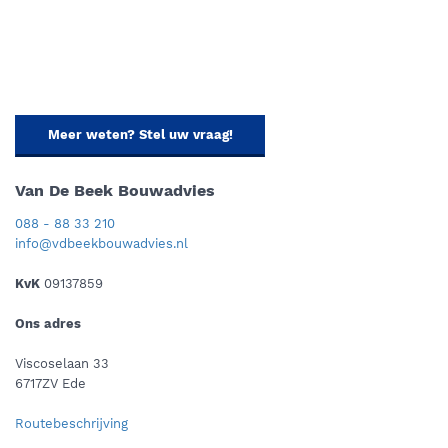
Meer weten? Stel uw vraag!
Van De Beek Bouwadvies
088 - 88 33 210
info@vdbeekbouwadvies.nl
KvK
09137859
Ons adres
Viscoselaan 33
6717ZV Ede
Routebeschrijving