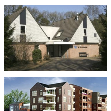
Energieneutraal bedrijfspand te Barnevel
Dierenkliniek De Wagenrenk