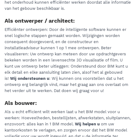
het onderhoud kunnen efficiënter werken doordat alle informatie
van het gebouw beschikbaar is.
Als ontwerper / architect:
Efficiënter ontwerpen: Door de intelligente software kunnen er
snel logische stappen gemaakt worden. Wijzigingen worden
consequent doorgevoerd, en de constructeur en
installatieadviseur kunnen 1 op 1 mee ontwerpen. Beter
visualiseren: Uw ontwerp kan meteen door uw opdrachtgevers
bekeken worden in een levensechte 3D visualisatie of film. U
kunt uw ontwerp beter uitleggen: Ondersteund door BIM kunt u
elk detail en elke aansluiting laten zien, alsof het al gebouwd
is!
Wij ondersteunen u
: Wij kunnen ons voorstellen dat u het
ontwerp erg belangrijk vind, maar het graag aan ons overlaat om
het verder uit te werken. Dat doen wij graag voor u!
Als bouwer:
Als u echt efficient wilt werken laat u het BIM model voor u
werken: Hoeveelheden, bestellijsten, afwerkstaten, sluitplannen,
enzovoort: alles kan in 1 BIM model.
Wij helpen u
om uw
kantoorkosten te verlagen, en zorgen ervoor dat het BIM model
volledig voor uw wordt ingevuld, en dat u de informatie ter