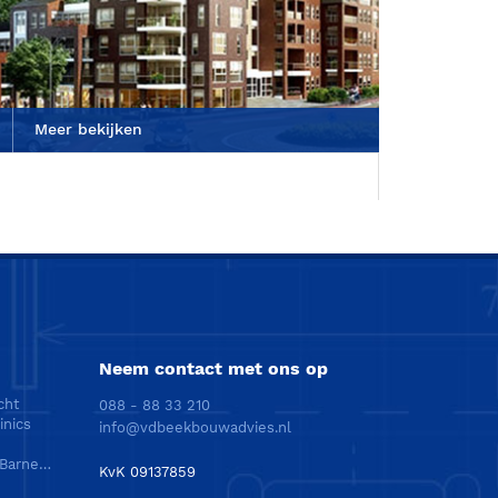
Meer bekijken
Neem contact met ons op
cht
088 - 88 33 210
inics
info@vdbeekbouwadvies.nl
Energieneutraal bedrijfspand te Barneveld
KvK 09137859