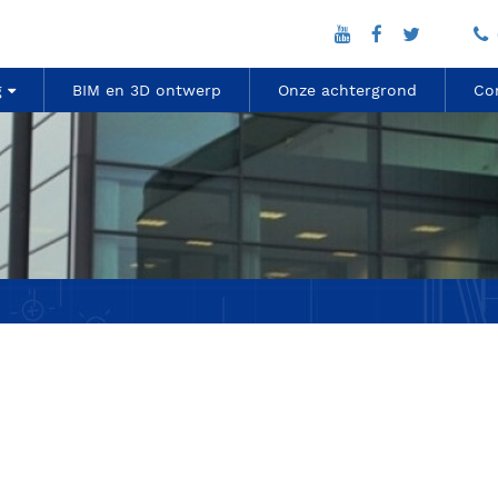
g
BIM en 3D ontwerp
Onze achtergrond
Co