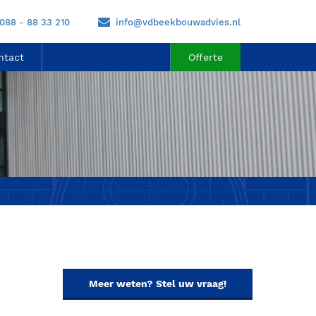
088 - 88 33 210
info@vdbeekbouwadvies.nl
ntact
Offerte
Meer weten? Stel uw vraag!