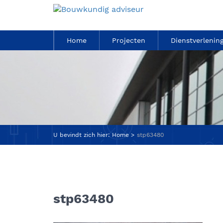
Home
Projecten
Dienstverlenin
U bevindt zich hier:
Home
stp63480
stp63480