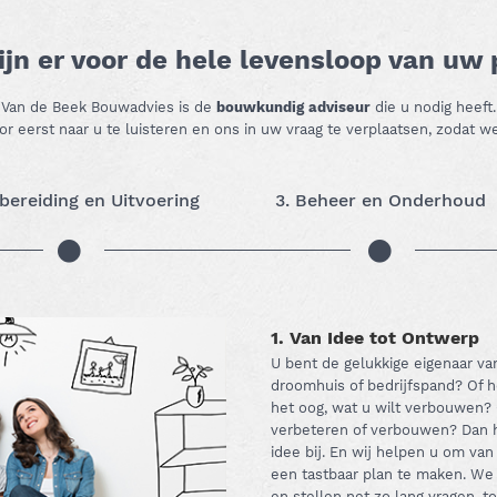
ijn er voor de hele levensloop van uw
Van de Beek Bouwadvies is de
bouwkundig adviseur
die u nodig heeft.
r eerst naar u te luisteren en ons in uw vraag te verplaatsen, zodat
rbereiding en Uitvoering
3. Beheer en Onderhoud
1. Van Idee tot Ontwerp
U bent de gelukkige eigenaar v
droomhuis of bedrijfspand? Of h
het oog, wat u wilt verbouwen? 
verbeteren of verbouwen? Dan he
idee bij. En wij helpen u om van 
een tastbaar plan te maken. We
en stellen net zo lang vragen, 