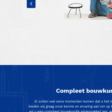
Compleet bouwkun
Er zullen wel eens momenten komen dat u het nie
bieden wij graag onze kennis en ervaring aan om op
wij u een compleet bouwkundig adviespakket aan, w