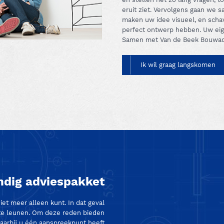
eruit ziet. Vervolgens gaan we 
maken uw idee visueel, en schav
perfect ontwerp hebben. Uw eig
Samen met Van de Beek Bouwad
Ik wil graag langskomen
dig adviespakket
t meer alleen kunt. In dat geval
 te leunen. Om deze reden bieden
aarbij u één aanspreekpunt heeft