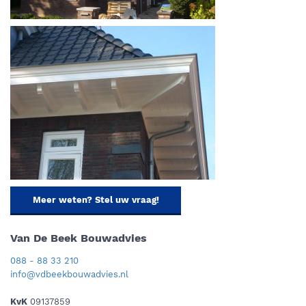
Meer weten? Stel uw vraag!
Van De Beek Bouwadvies
088 - 88 33 210
info@vdbeekbouwadvies.nl
KvK
09137859