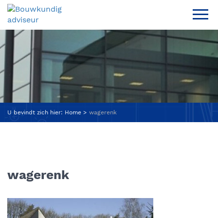
U bevindt zich hier:
Home
wagerenk
wagerenk