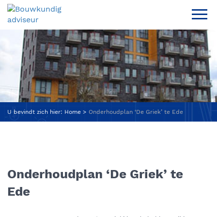
U bevindt zich hier:
Home
Onderhoudplan ‘De Griek’ te Ede
Onderhoudplan ‘De Griek’ te
Ede