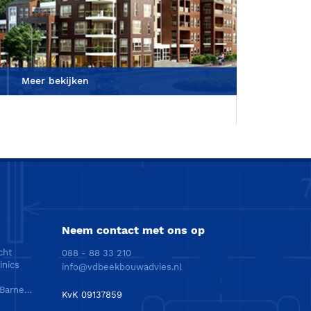
Meer bekijken
Neem contact met ons op
cht
088 - 88 33 210
inics
info@vdbeekbouwadvies.nl
Energieneutraal bedrijfspand te Barneveld
KvK 09137859