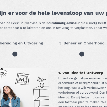
ijn er voor de hele levensloop van uw
Van de Beek Bouwadvies is de
bouwkundig adviseur
die u nodig heeft.
r eerst naar u te luisteren en ons in uw vraag te verplaatsen, zodat
rbereiding en Uitvoering
3. Beheer en Onderhoud
1. Van Idee tot Ontwerp
U bent de gelukkige eigenaar v
droomhuis of bedrijfspand? Of h
het oog, wat u wilt verbouwen? 
verbeteren of verbouwen? Dan he
idee bij. En wij helpen u om van 
een tastbaar plan te maken. We
en stellen net zo lang vragen, 