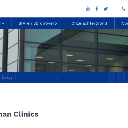
g
BIM en 3D ontwerp
Onze achtergrond
Co
Clinics
an Clinics