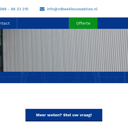
088 - 88 33 210
info@vdbeekbouwadvies.nl
ntact
Offerte
Meer weten? Stel uw vraag!