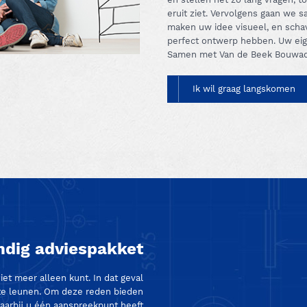
eruit ziet. Vervolgens gaan we 
maken uw idee visueel, en schav
perfect ontwerp hebben. Uw eig
Samen met Van de Beek Bouwad
Ik wil graag langskomen
dig adviespakket
t meer alleen kunt. In dat geval
 te leunen. Om deze reden bieden
aarbij u één aanspreekpunt heeft