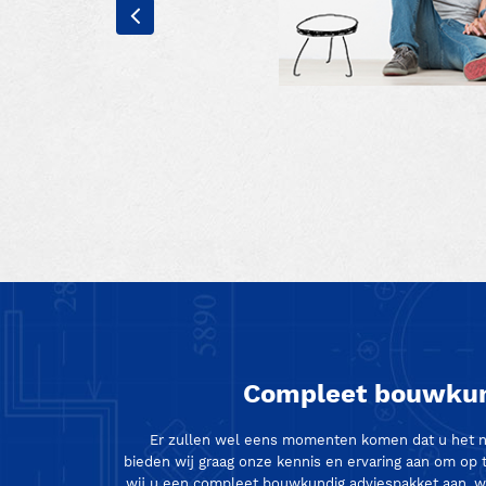
Compleet bouwkun
Er zullen wel eens momenten komen dat u het nie
bieden wij graag onze kennis en ervaring aan om op
wij u een compleet bouwkundig adviespakket aan, w