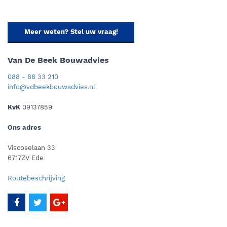
Meer weten? Stel uw vraag!
Van De Beek Bouwadvies
088 - 88 33 210
info@vdbeekbouwadvies.nl
KvK
09137859
Ons adres
Viscoselaan 33
6717ZV Ede
Routebeschrijving